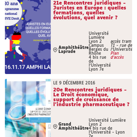
21e Rencontres juridiques -
Juristes en Europe : quelles
formations, quelles
évolutions, quel avenir ?
Université
Lumière
Lyon 2
accès tram
Campus
T1 - rue de
Amphithéâtre
Berges du
l'Université
Laprade
Rhône
Plan
4 bis rue
d'accès
de
l'Université
Lyon 7e
LE 9 DÉCEMBRE 2016
20e Rencontres juridiques -
Le Droit économique,
support de croissance de
l'industrie pharmaceutique ?
Université Lumière
Grand
Lyon 2
Amphithéâtre
4 bis rue de
l'Université - Lyon
7e