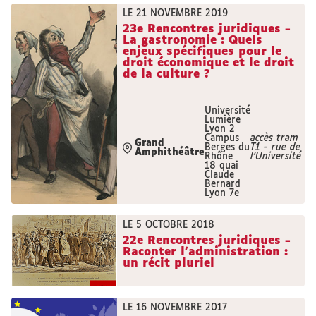
LE 21 NOVEMBRE 2019
23e Rencontres juridiques -
La gastronomie : Quels
enjeux spécifiques pour le
droit économique et le droit
de la culture ?
Université
Lumière
Lyon 2
Campus
accès tram
Grand
Berges du
T1 - rue de
Amphithéâtre
Rhône
l'Université
18 quai
Claude
Bernard
Lyon 7e
LE 5 OCTOBRE 2018
22e Rencontres juridiques -
Raconter l'administration :
un récit pluriel
LE 16 NOVEMBRE 2017