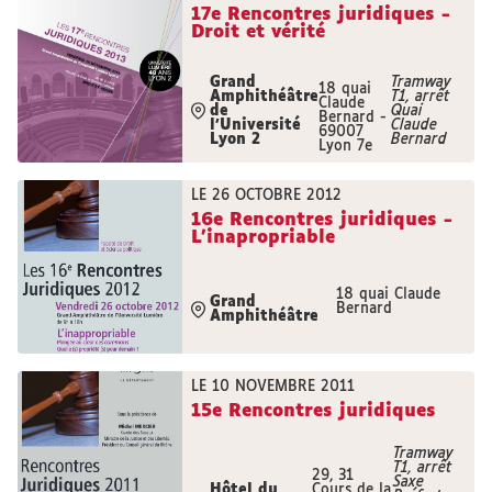
17e Rencontres juridiques -
Droit et vérité
Grand
Tramway
18 quai
Amphithéâtre
T1, arrêt
Claude
de
Quai
Bernard -
l'Université
Claude
69007
Lyon 2
Bernard
Lyon 7e
LE 26 OCTOBRE 2012
16e Rencontres juridiques -
L'inapropriable
18 quai Claude
Grand
Bernard
Amphithéâtre
LE 10 NOVEMBRE 2011
15e Rencontres juridiques
Tramway
T1, arrêt
29, 31
Saxe
Hôtel du
Cours de la