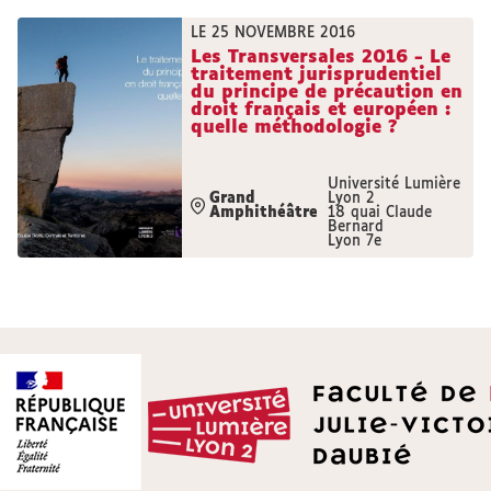
LE 25 NOVEMBRE 2016
Les Transversales 2016 - Le
traitement jurisprudentiel
du principe de précaution en
droit français et européen :
quelle méthodologie ?
Université Lumière
Grand
Lyon 2
Amphithéâtre
18 quai Claude
Bernard
Lyon 7e