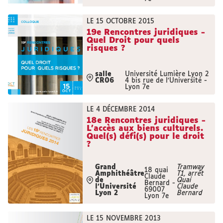
LE 15 OCTOBRE 2015
19e Rencontres juridiques -
Quel Droit pour quels
risques ?
salle
Université Lumière Lyon 2
CR06
4 bis rue de l'Université -
Lyon 7e
LE 4 DÉCEMBRE 2014
18e Rencontres juridiques -
L'accès aux biens culturels.
Quel(s) défi(s) pour le droit
?
Grand
Tramway
18 quai
Amphithéâtre
T1, arrêt
Claude
de
Quai
Bernard -
l'Université
Claude
69007
Lyon 2
Bernard
Lyon 7e
LE 15 NOVEMBRE 2013