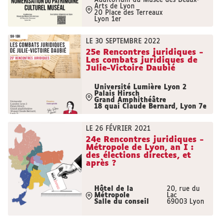
Auditorium du Musée des Beaux-
Arts de Lyon
20 Place des Terreaux
Lyon 1er
LE 30 SEPTEMBRE 2022
25e Rencontres juridiques -
Les combats juridiques de
Julie-Victoire Daubié
Université Lumière Lyon 2
Palais Hirsch
Grand Amphithéâtre
18 quai Claude Bernard, Lyon 7e
LE 26 FÉVRIER 2021
24e Rencontres juridiques -
Métropole de Lyon, an I :
des élections directes, et
après ?
Hôtel de la
20, rue du
Métropole
Lac
Salle du conseil
69003 Lyon