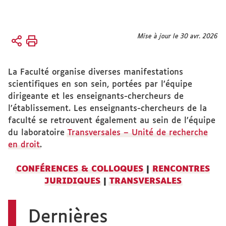
Vous
Mise à jour le 30 avr. 2026
Accueil
êtes
ici :
Recherche
La Faculté organise diverses manifestations
scientifiques en son sein, portées par l’équipe
Actualités
dirigeante et les enseignants-chercheurs de
de la
l’établissement. Les enseignants-chercheurs de la
recherche
faculté se retrouvent également au sein de l’équipe
du laboratoire
Transversales – Unité de recherche
en droit
.
CONFÉRENCES & COLLOQUES
|
RENCONTRES
JURIDIQUES
|
TRANSVERSALES
Dernières