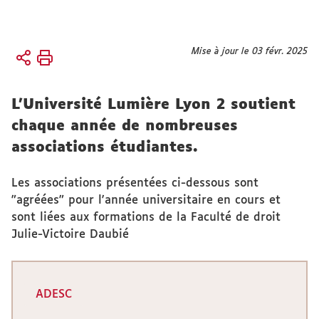
Vous
Mise à jour le 03 févr. 2025
Accueil
êtes
Faculté
ici :
Vie de la
L’Université Lumière Lyon 2 soutient
faculté
chaque année de nombreuses
Associations
associations étudiantes.
Les associations présentées ci-dessous sont
"agréées" pour l'année universitaire en cours et
sont liées aux formations de la Faculté de droit
Julie-Victoire Daubié
ADESC