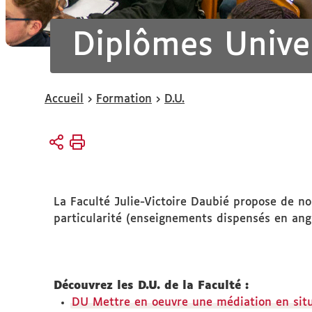
Diplômes Univer
Vous
Accueil
Formation
D.U.
êtes
ici :
La Faculté Julie-Victoire Daubié propose de n
particularité (enseignements dispensés en angl
Découvrez les D.U. de la Faculté :
DU Mettre en oeuvre une médiation en situa