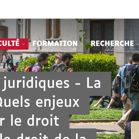
Aller
Navigation
Accès
Connexion
au
directs
contenu
CULTÉ
FORMATION
RECHERCHE
juridiques - La
Quels enjeux
 le droit