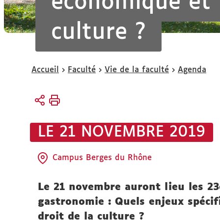
économique et l
culture ?
Vous
Accueil
Faculté
Vie de la faculté
Agenda
êtes
ici :
LE 21 NOVEMBRE 2019
Campus Berges du Rhône
Le 21 novembre auront lieu les 23
gastronomie : Quels enjeux spécif
droit de la culture ?