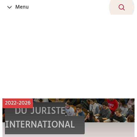
Aller
Navigation
Accès
Connexion
Menu
Ouvrir
au
directs
le
contenu
2022-2026
DU JURISTE
INTERNATIONAL