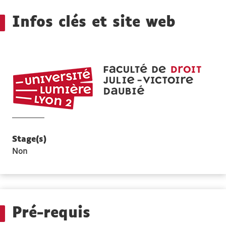
Détails
Infos clés et site web
UFR
DROI
Julie-
Victoi
Daubi
Stage(s)
Non
Pré-requis