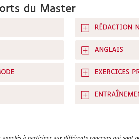
forts du Master
RÉDACTION 
ANGLAIS
MODE
EXERCICES P
ENTRAÎNEMEN
t appelés à participer aux différents concours qui sont o