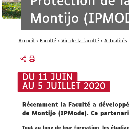
Protection de 
Montijo (IPMO
Vous
Accueil
Faculté
Vie de la faculté
Actualités
êtes
ici :
DU 11 JUIN
AU 5 JUILLET 2020
Récemment la Faculté a développé
de Montijo (IPMode). Ce partenari
Tout au long de leur formation, les étudia