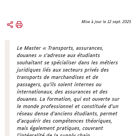
Vous
Mise à jour le 12 sept. 2025
Accueil
êtes
ici :
Formation
Masters
Le Master « Transports, assurances,
douanes » s’adresse aux étudiants
souhaitant se spécialiser dans les métiers
juridiques liés aux secteurs privés des
transports de marchandises et de
passagers, qu’ils soient internes ou
internationaux, des assurances et des
douanes. La formation, qui est ouverte sur
le monde professionnel et constituée d’un
réseau dense d’anciens étudiants, permet
d’acquérir des compétences théoriques,
mais également pratiques, couvrant
l’intégralité de la supply chain.