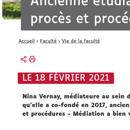
Ancienne étudia
procès et procé
Vous
Accueil
Faculté
Vie de la faculté
êtes
ici :
LE 18 FÉVRIER 2021
Nina Vernay, médiateure au sein de
qu'elle a co-fondé en 2017, ancie
et procédures - Médiation a bien 