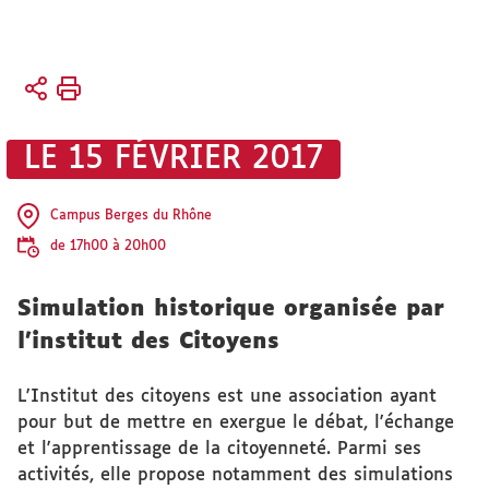
Vous
Accueil
êtes
ici :
Faculté
LE 15 FÉVRIER 2017
Vie
de la
faculté
Campus Berges du Rhône
de 17h00 à 20h00
Agenda
Simulation historique organisée par
l'institut des Citoyens
L'Institut des citoyens est une association ayant
pour but de mettre en exergue le débat, l'échange
et l'apprentissage de la citoyenneté. Parmi ses
activités, elle propose notamment des simulations