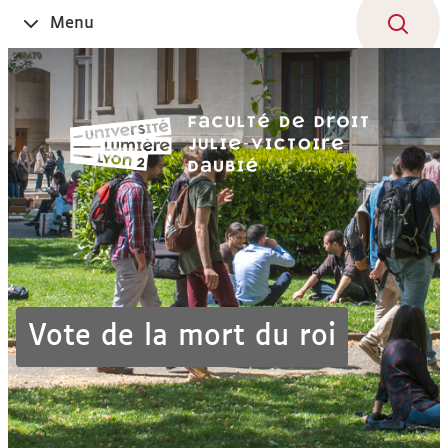
Aller
Navigation
Accès
Connexion
Menu
Ouvrir
au
directs
le
contenu
Vote de la mort du roi