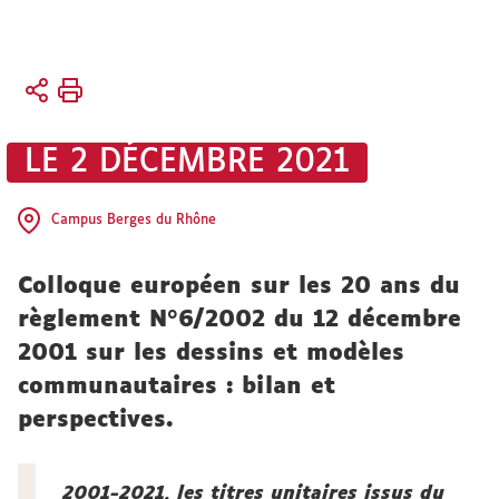
Vous
Accueil
êtes
Faculté
ici :
Vie de
LE 2 DÉCEMBRE 2021
la faculté
Actualités
Campus Berges du Rhône
Colloque européen sur les 20 ans du
règlement N°6/2002 du 12 décembre
2001 sur les dessins et modèles
communautaires : bilan et
perspectives.
2001-2021, les titres unitaires issus du