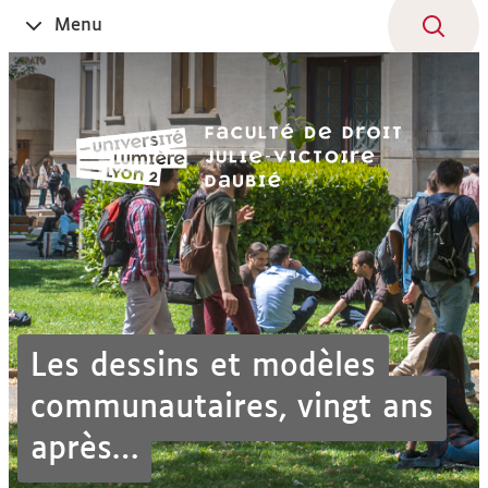
Aller
Navigation
Accès
Connexion
Menu
Ouvrir
au
directs
le
contenu
Les dessins et modèles
communautaires, vingt ans
après…