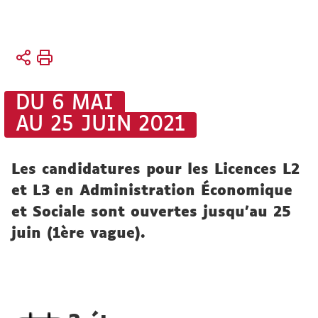
Vous
Accueil
êtes
Faculté
ici :
Vie de
DU 6 MAI
la faculté
AU 25 JUIN 2021
Actualités
Les candidatures pour les Licences L2
et L3 en Administration Économique
et Sociale sont ouvertes jusqu'au 25
juin (1ère vague).