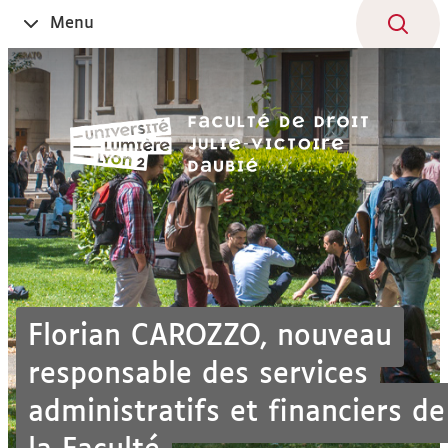
Aller
Navigation
Accès
Connexion
Menu
Ouvrir
au
directs
le
contenu
Florian CAROZZO, nouveau
responsable des services
administratifs et financiers de