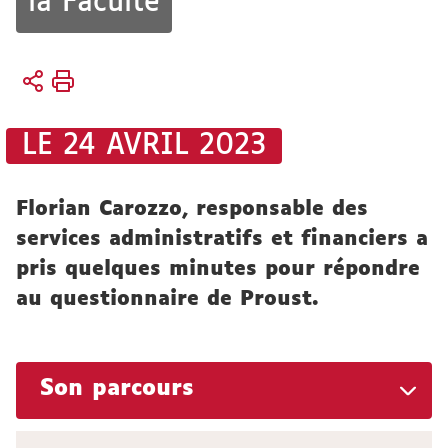
la Faculté
Vous
Accueil
êtes
Faculté
ici :
LE 24 AVRIL 2023
Organisation
Responsables
Florian Carozzo, responsable des
pédagogiques
services administratifs et financiers a
et
pris quelques minutes pour répondre
secrétariats
au questionnaire de Proust.
Son parcours