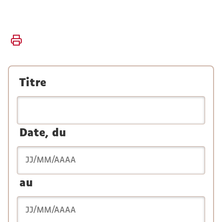
Vous
Accueil
êtes
ici :
Faculté
Titre
Date, du
au