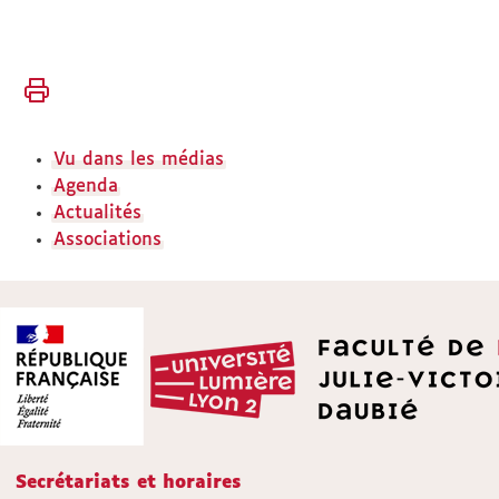
Vous
Accueil
êtes
ici :
Faculté
Vu dans les médias
Vie
Agenda
de la
Actualités
faculté
Associations
Secrétariats et horaires