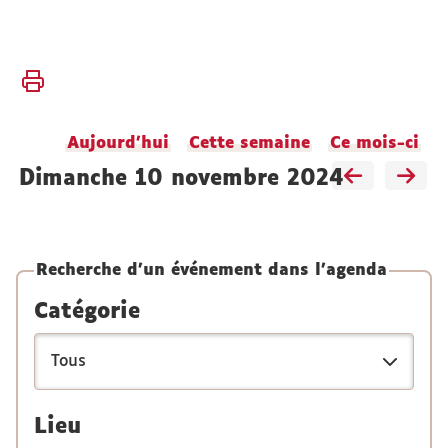
Vous
Accueil
êtes
ici :
Faculté
Aujourd'hui
Cette semaine
Ce mois-ci
Vie
de la
dimanche 10 novembre 2024
faculté
Agenda
Recherche d'un événement dans l'agenda
Catégorie
Lieu