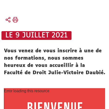
Vous
Accueil
êtes
Faculté
ici :
Vie de
LE 9 JUILLET 2021
la faculté
Actualités
Vous venez de vous inscrire à une de
nos formations, nous sommes
heureux de vous accueillir à la
Faculté de Droit Julie-Victoire Daubié.
Error loading this resource