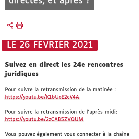
directes, et après ?
Vous
Accueil
êtes
Faculté
ici :
Vie de
LE 26 FÉVRIER 2021
la faculté
Actualités
Suivez en direct les 24e rencontres
juridiques
Pour suivre la retransmission de la matinée :
https://youtu.be/K1bUoE2cV4A
Pour suivre la retransmission de l'après-midi:
https://youtu.be/2zCAB5ZVQUM
Vous pouvez également vous connecter à la chaîne