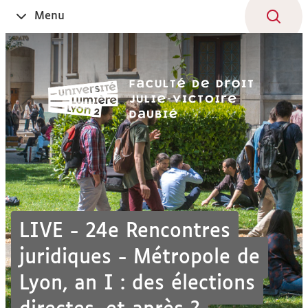
Aller
Navigation
Accès
Connexion
Menu
Ouvrir
au
directs
le
contenu
LIVE - 24e Rencontres
juridiques - Métropole de
Lyon, an I : des élections