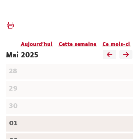
Vous
Accueil
êtes
ici :
Faculté
Aujourd'hui
Cette semaine
Ce mois-ci
Vie
de la
mai 2025
faculté
28
Agenda
29
30
01