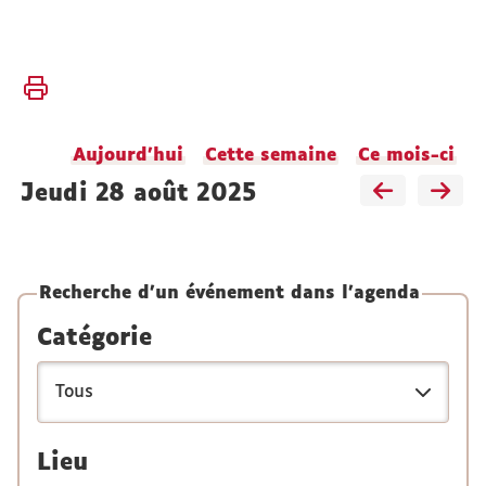
Vous
Accueil
êtes
ici :
Faculté
Aujourd'hui
Cette semaine
Ce mois-ci
Vie
de la
jeudi 28 août 2025
faculté
Agenda
Recherche d'un événement dans l'agenda
Catégorie
Lieu