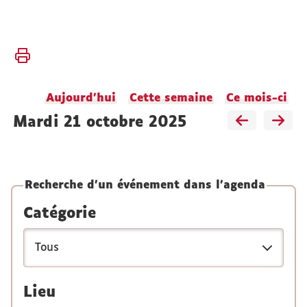
Vous
Accueil
êtes
ici :
Faculté
Aujourd'hui
Cette semaine
Ce mois-ci
Vie
de la
mardi 21 octobre 2025
faculté
Agenda
Recherche d'un événement dans l'agenda
Catégorie
Lieu