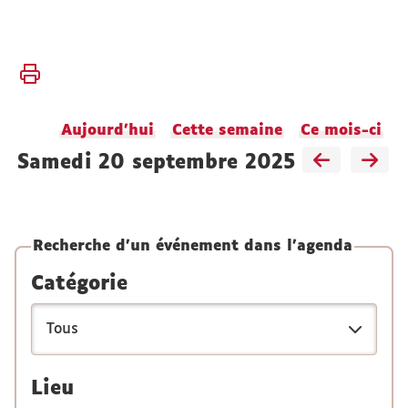
Vous
Accueil
êtes
ici :
Faculté
Aujourd'hui
Cette semaine
Ce mois-ci
Vie
de la
samedi 20 septembre 2025
faculté
Agenda
Recherche d'un événement dans l'agenda
Catégorie
Lieu