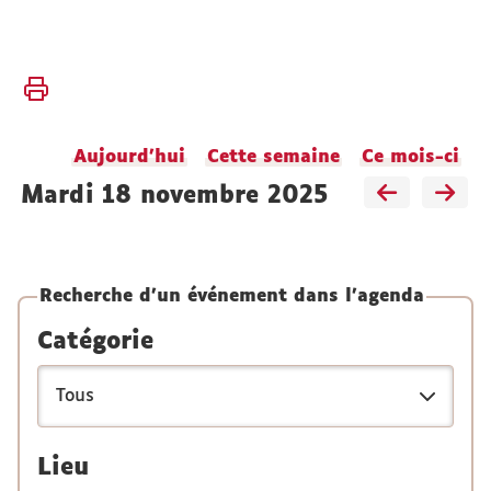
Vous
Accueil
êtes
ici :
Faculté
Aujourd'hui
Cette semaine
Ce mois-ci
Vie
de la
mardi 18 novembre 2025
faculté
Agenda
Recherche d'un événement dans l'agenda
Catégorie
Lieu