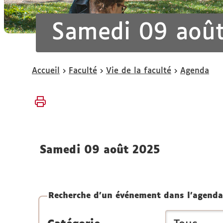
Samedi 09 aoû
Vous
Accueil
Faculté
Vie de la faculté
Agenda
êtes
ici :
samedi 09 août 2025
Recherche d'un événement dans l'agenda